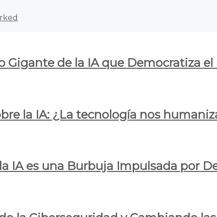
rked
o Gigante de la IA que Democratiza el
obre la IA: ¿La tecnología nos humani
e la IA es una Burbuja Impulsada por