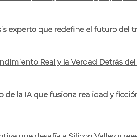
is experto que redefine el futuro del t
endimiento Real y la Verdad Detrás de
o de la IA que fusiona realidad y ficció
iva que desafía a Silicon Valley y reesc