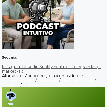
Seguinos:
Instagram
Linkedin
Spotify
Youtube
Telegram
Map-
marked-alt
©Intuitivo – Conocénos, lo hacemos simple.
Carrito de ventas
/
Wordpress
/
Alojamiento web
/
Contacto
/
Biopage