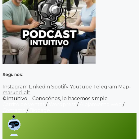
Seguinos:
Instagram
Linkedin
Spotify
Youtube
Telegram
Map-
marked-alt
©Intuitivo – Conocénos, lo hacemos simple.
Carrito de ventas
/
Wordpress
/
Alojamiento web
/
Contacto
/
Biopage