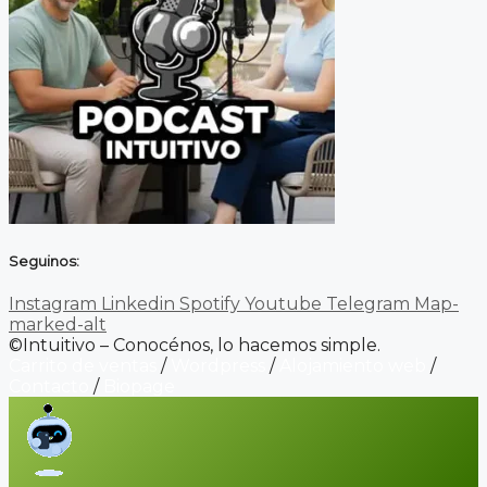
Seguinos:
Instagram
Linkedin
Spotify
Youtube
Telegram
Map-
marked-alt
©Intuitivo – Conocénos, lo hacemos simple.
Carrito de ventas
/
Wordpress
/
Alojamiento web
/
Contacto
/
Biopage