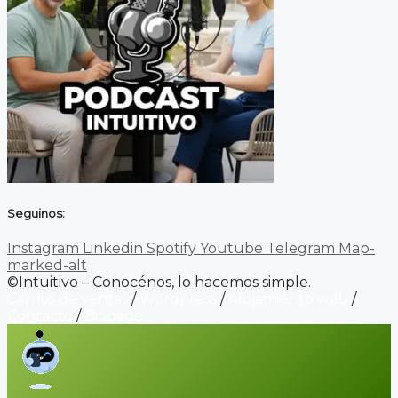
Seguinos:
Instagram
Linkedin
Spotify
Youtube
Telegram
Map-
marked-alt
©Intuitivo – Conocénos, lo hacemos simple.
Carrito de ventas
/
Wordpress
/
Alojamiento web
/
Contacto
/
Biopage