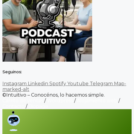
Seguinos:
Instagram
Linkedin
Spotify
Youtube
Telegram
Map-
marked-alt
©Intuitivo – Conocénos, lo hacemos simple.
Carrito de ventas
/
Wordpress
/
Alojamiento web
/
Contacto
/
Biopage