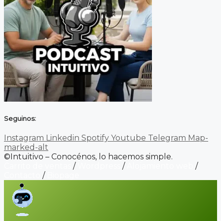
Seguinos:
Instagram
Linkedin
Spotify
Youtube
Telegram
Map-
marked-alt
©Intuitivo – Conocénos, lo hacemos simple.
Carrito de ventas
/
Wordpress
/
Alojamiento web
/
Contacto
/
Biopage