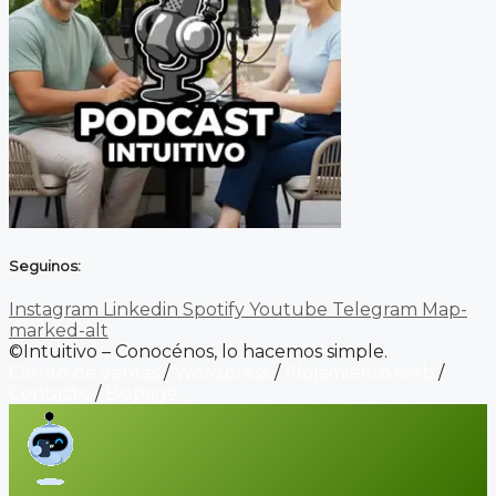
Seguinos:
Instagram
Linkedin
Spotify
Youtube
Telegram
Map-
marked-alt
©Intuitivo – Conocénos, lo hacemos simple.
Carrito de ventas
/
Wordpress
/
Alojamiento web
/
Contacto
/
Biopage