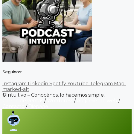
Seguinos:
Instagram
Linkedin
Spotify
Youtube
Telegram
Map-
marked-alt
©Intuitivo – Conocénos, lo hacemos simple.
Carrito de ventas
/
Wordpress
/
Alojamiento web
/
Contacto
/
Biopage