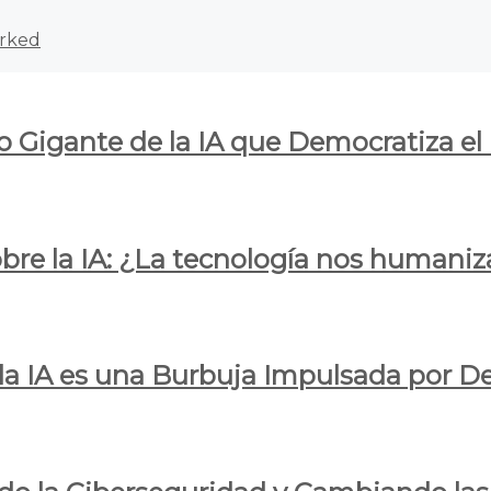
rked
o Gigante de la IA que Democratiza el
obre la IA: ¿La tecnología nos humani
e la IA es una Burbuja Impulsada por