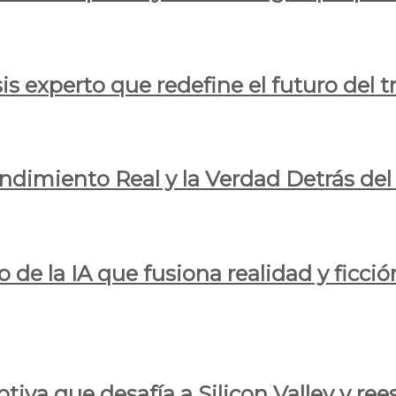
is experto que redefine el futuro del t
endimiento Real y la Verdad Detrás de
o de la IA que fusiona realidad y ficció
iva que desafía a Silicon Valley y reesc