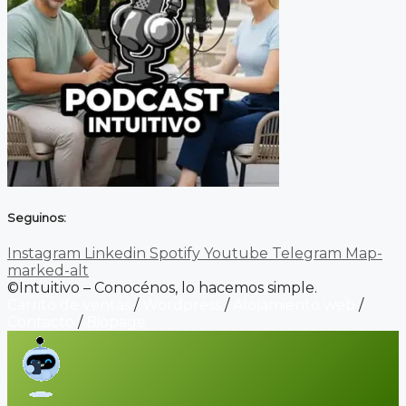
Seguinos:
Instagram
Linkedin
Spotify
Youtube
Telegram
Map-
marked-alt
©Intuitivo – Conocénos, lo hacemos simple.
Carrito de ventas
/
Wordpress
/
Alojamiento web
/
Contacto
/
Biopage