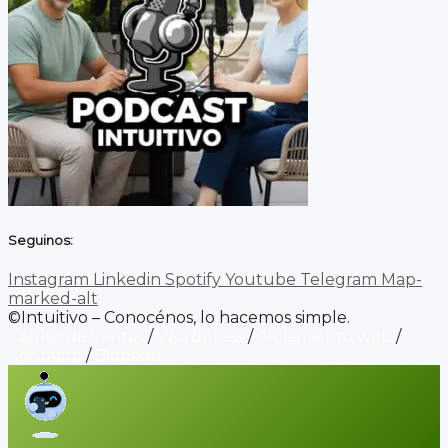
Seguinos:
Instagram
Linkedin
Spotify
Youtube
Telegram
Map-
marked-alt
©Intuitivo – Conocénos, lo hacemos simple.
Carrito de ventas
/
Wordpress
/
Alojamiento web
/
Contacto
/
Biopage