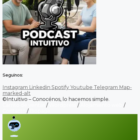
Seguinos:
Instagram
Linkedin
Spotify
Youtube
Telegram
Map-
marked-alt
©Intuitivo – Conocénos, lo hacemos simple.
Carrito de ventas
/
Wordpress
/
Alojamiento web
/
Contacto
/
Biopage