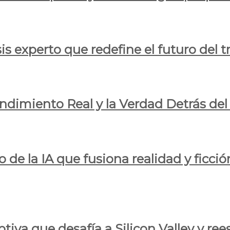
is experto que redefine el futuro del t
endimiento Real y la Verdad Detrás de
o de la IA que fusiona realidad y ficció
iva que desafía a Silicon Valley y reesc