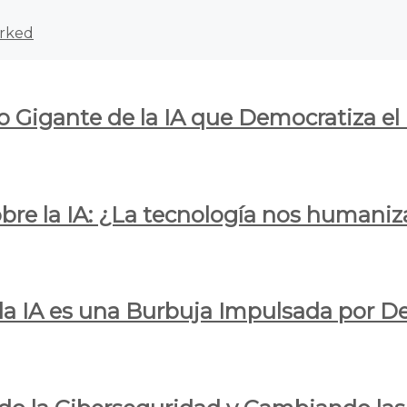
rked
o Gigante de la IA que Democratiza el
obre la IA: ¿La tecnología nos humani
e la IA es una Burbuja Impulsada por