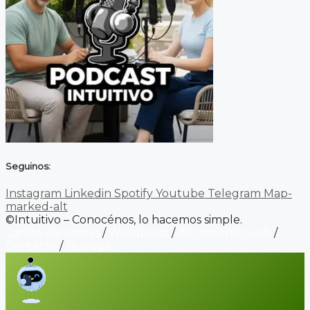
Seguinos:
Instagram
Linkedin
Spotify
Youtube
Telegram
Map-
marked-alt
©Intuitivo – Conocénos, lo hacemos simple.
Carrito de ventas
/
Wordpress
/
Alojamiento web
/
Contacto
/
Biopage