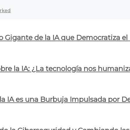
rked
o Gigante de la IA que Democratiza el
obre la IA: ¿La tecnología nos humani
e la IA es una Burbuja Impulsada por