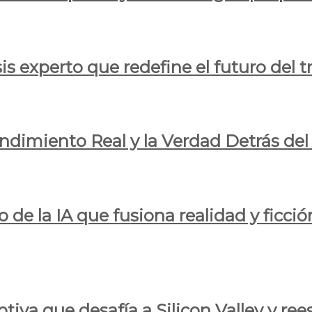
is experto que redefine el futuro del t
endimiento Real y la Verdad Detrás de
o de la IA que fusiona realidad y ficció
iva que desafía a Silicon Valley y reesc