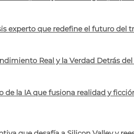
is experto que redefine el futuro del t
endimiento Real y la Verdad Detrás de
o de la IA que fusiona realidad y ficció
iva que desafía a Silicon Valley y reesc