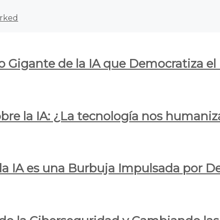
rked
o Gigante de la IA que Democratiza el
obre la IA: ¿La tecnología nos humani
e la IA es una Burbuja Impulsada por