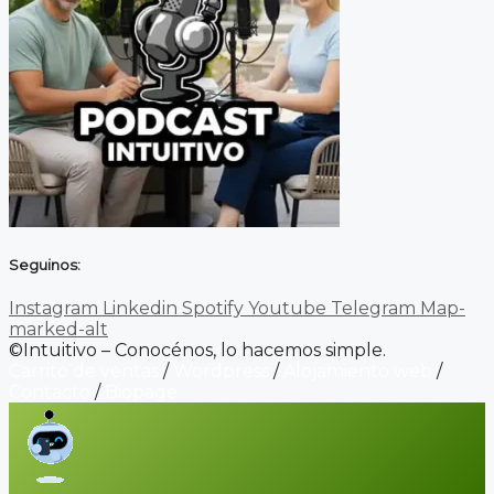
Seguinos:
Instagram
Linkedin
Spotify
Youtube
Telegram
Map-
marked-alt
©Intuitivo – Conocénos, lo hacemos simple.
Carrito de ventas
/
Wordpress
/
Alojamiento web
/
Contacto
/
Biopage