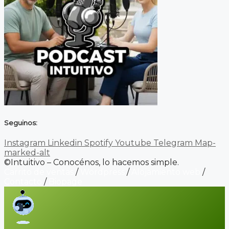
Seguinos:
Instagram
Linkedin
Spotify
Youtube
Telegram
Map-
marked-alt
©Intuitivo – Conocénos, lo hacemos simple.
Carrito de ventas
/
Wordpress
/
Alojamiento web
/
Contacto
/
Biopage