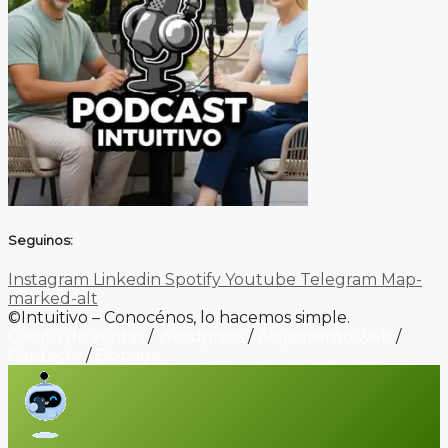
Seguinos:
Instagram
Linkedin
Spotify
Youtube
Telegram
Map-
marked-alt
©Intuitivo – Conocénos, lo hacemos simple.
Carrito de ventas
/
Wordpress
/
Alojamiento web
/
Contacto
/
Biopage