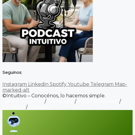
Seguinos:
Instagram
Linkedin
Spotify
Youtube
Telegram
Map-
marked-alt
©Intuitivo – Conocénos, lo hacemos simple.
Carrito de ventas
/
Wordpress
/
Alojamiento web
/
Contacto
/
Biopage