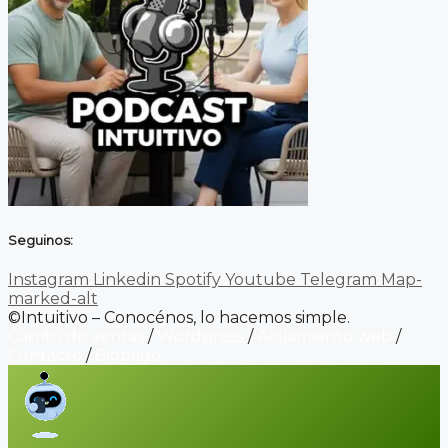
Seguinos:
Instagram
Linkedin
Spotify
Youtube
Telegram
Map-
marked-alt
©Intuitivo – Conocénos, lo hacemos simple.
Carrito de ventas
/
Wordpress
/
Alojamiento web
/
Contacto
/
Biopage