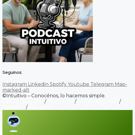
Seguinos:
Instagram
Linkedin
Spotify
Youtube
Telegram
Map-
marked-alt
©Intuitivo – Conocénos, lo hacemos simple.
Carrito de ventas
/
Wordpress
/
Alojamiento web
/
Contacto
/
Biopage