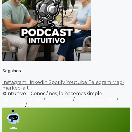
Seguinos:
Instagram
Linkedin
Spotify
Youtube
Telegram
Map-
marked-alt
©Intuitivo – Conocénos, lo hacemos simple.
Carrito de ventas
/
Wordpress
/
Alojamiento web
/
Contacto
/
Biopage