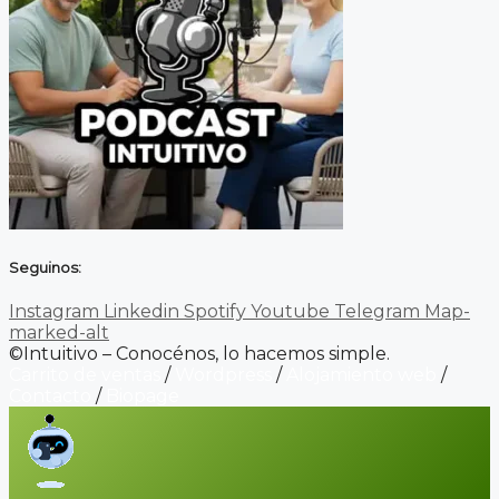
Seguinos:
Instagram
Linkedin
Spotify
Youtube
Telegram
Map-
marked-alt
©Intuitivo – Conocénos, lo hacemos simple.
Carrito de ventas
/
Wordpress
/
Alojamiento web
/
Contacto
/
Biopage