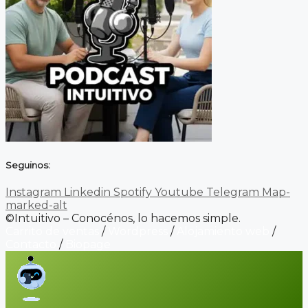
Seguinos:
Instagram
Linkedin
Spotify
Youtube
Telegram
Map-
marked-alt
©Intuitivo – Conocénos, lo hacemos simple.
Carrito de ventas
/
Wordpress
/
Alojamiento web
/
Contacto
/
Biopage