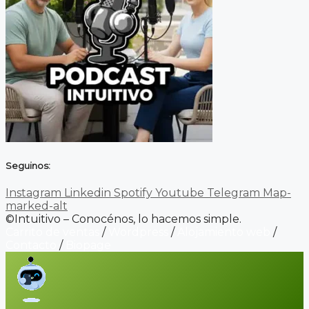
Seguinos:
Instagram
Linkedin
Spotify
Youtube
Telegram
Map-
marked-alt
©Intuitivo – Conocénos, lo hacemos simple.
Carrito de ventas
/
Wordpress
/
Alojamiento web
/
Contacto
/
Biopage