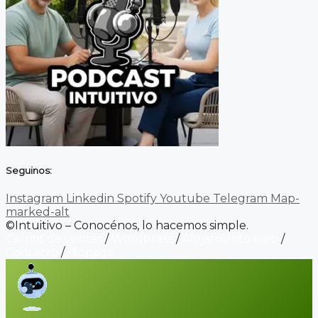
Seguinos:
Instagram
Linkedin
Spotify
Youtube
Telegram
Map-
marked-alt
©Intuitivo – Conocénos, lo hacemos simple.
Carrito de ventas
/
Wordpress
/
Alojamiento web
/
Contacto
/
Biopage