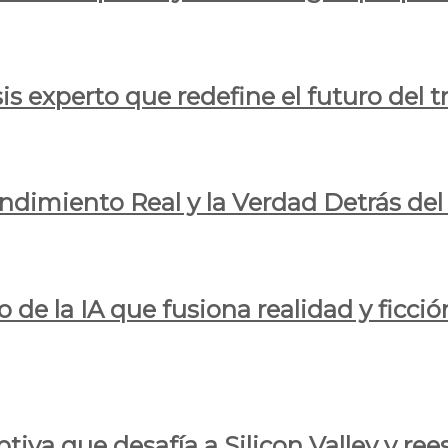
is experto que redefine el futuro del t
endimiento Real y la Verdad Detrás de
o de la IA que fusiona realidad y ficció
iva que desafía a Silicon Valley y reesc