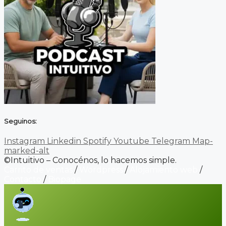
Seguinos:
Instagram
Linkedin
Spotify
Youtube
Telegram
Map-
marked-alt
©Intuitivo – Conocénos, lo hacemos simple.
Carrito de ventas
/
Wordpress
/
Alojamiento web
/
Contacto
/
Biopage