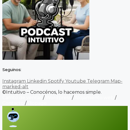
Seguinos:
Instagram
Linkedin
Spotify
Youtube
Telegram
Map-
marked-alt
©Intuitivo – Conocénos, lo hacemos simple.
Carrito de ventas
/
Wordpress
/
Alojamiento web
/
Contacto
/
Biopage