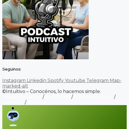
Seguinos:
Instagram
Linkedin
Spotify
Youtube
Telegram
Map-
marked-alt
©Intuitivo – Conocénos, lo hacemos simple.
Carrito de ventas
/
Wordpress
/
Alojamiento web
/
Contacto
/
Biopage