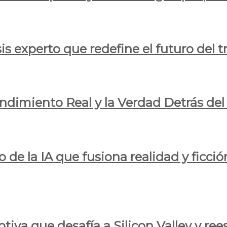
is experto que redefine el futuro del t
endimiento Real y la Verdad Detrás de
o de la IA que fusiona realidad y ficció
iva que desafía a Silicon Valley y reesc