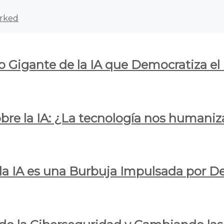
rked
o Gigante de la IA que Democratiza el
obre la IA: ¿La tecnología nos humani
e la IA es una Burbuja Impulsada por