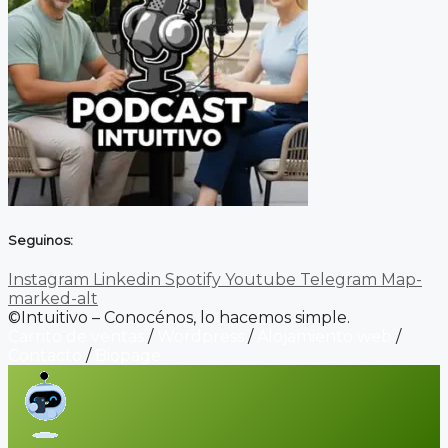
Seguinos:
Instagram
Linkedin
Spotify
Youtube
Telegram
Map-
marked-alt
©Intuitivo – Conocénos, lo hacemos simple.
Carrito de ventas
/
Wordpress
/
Alojamiento web
/
Contacto
/
Biopage