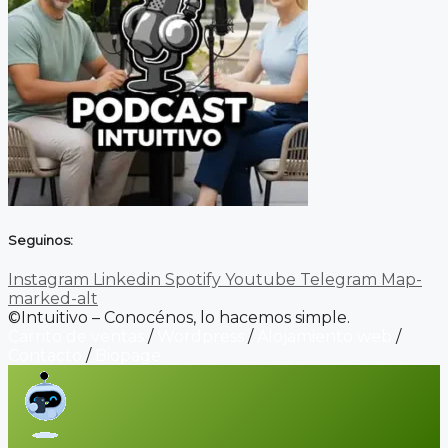
Seguinos:
Instagram
Linkedin
Spotify
Youtube
Telegram
Map-
marked-alt
©Intuitivo – Conocénos, lo hacemos simple.
Carrito de ventas
/
Wordpress
/
Alojamiento web
/
Contacto
/
Biopage