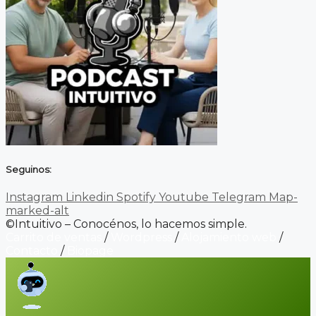
Seguinos:
Instagram
Linkedin
Spotify
Youtube
Telegram
Map-
marked-alt
©Intuitivo – Conocénos, lo hacemos simple.
Carrito de ventas
/
Wordpress
/
Alojamiento web
/
Contacto
/
Biopage