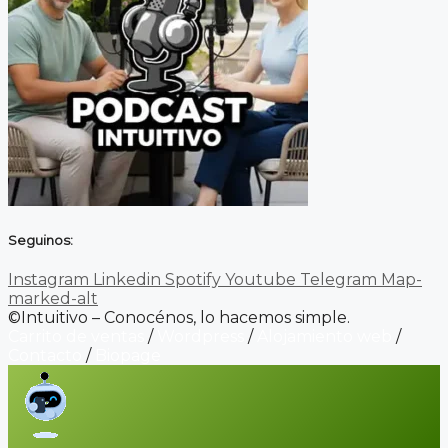
Seguinos:
Instagram
Linkedin
Spotify
Youtube
Telegram
Map-
marked-alt
©Intuitivo – Conocénos, lo hacemos simple.
Carrito de ventas
/
Wordpress
/
Alojamiento web
/
Contacto
/
Biopage