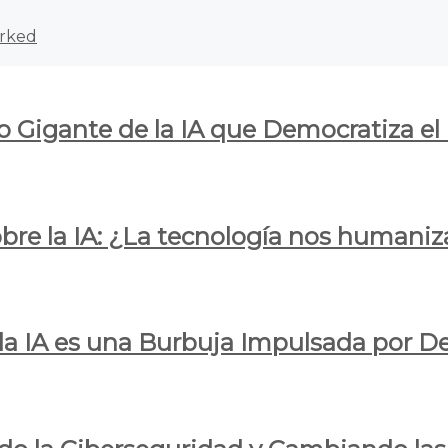
rked
o Gigante de la IA que Democratiza el
obre la IA: ¿La tecnología nos humani
e la IA es una Burbuja Impulsada por