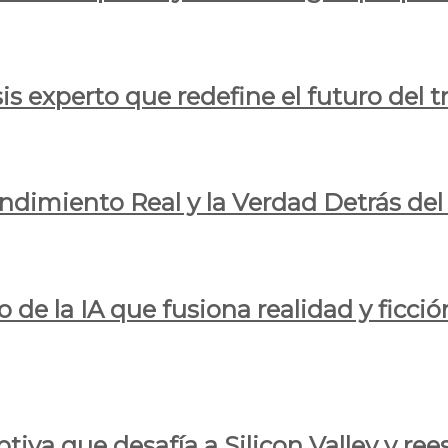
is experto que redefine el futuro del t
endimiento Real y la Verdad Detrás de
o de la IA que fusiona realidad y ficció
iva que desafía a Silicon Valley y reesc