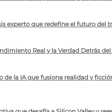
is experto que redefine el futuro del t
endimiento Real y la Verdad Detrás de
o de la IA que fusiona realidad y ficció
iva que desafía a Silicon Valley y reesc