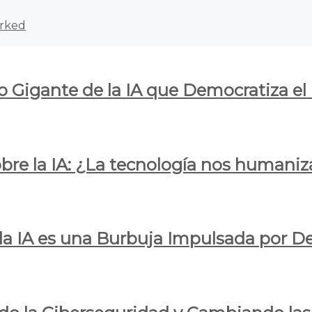
rked
o Gigante de la IA que Democratiza el
obre la IA: ¿La tecnología nos humani
e la IA es una Burbuja Impulsada por