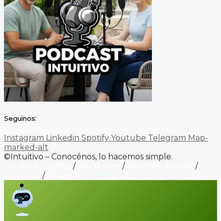
Seguinos:
Instagram
Linkedin
Spotify
Youtube
Telegram
Map-
marked-alt
©Intuitivo – Conocénos, lo hacemos simple.
Carrito de ventas
/
Wordpress
/
Alojamiento web
/
Contacto
/
Biopage