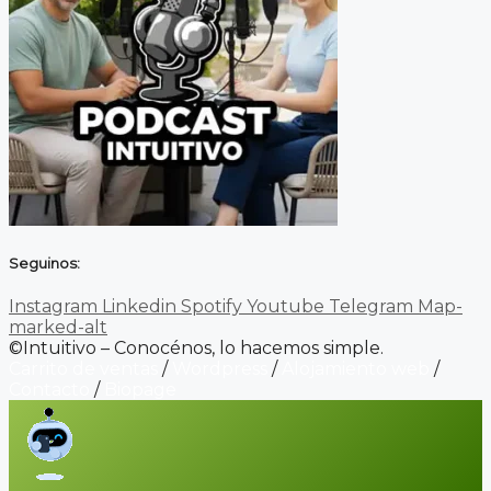
Seguinos:
Instagram
Linkedin
Spotify
Youtube
Telegram
Map-
marked-alt
©Intuitivo – Conocénos, lo hacemos simple.
Carrito de ventas
/
Wordpress
/
Alojamiento web
/
Contacto
/
Biopage