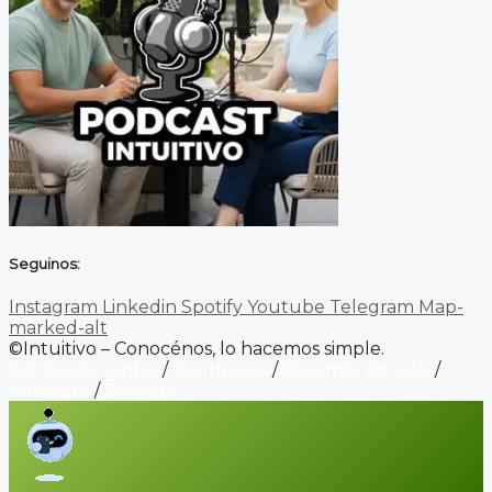
Seguinos:
Instagram
Linkedin
Spotify
Youtube
Telegram
Map-
marked-alt
©Intuitivo – Conocénos, lo hacemos simple.
Carrito de ventas
/
Wordpress
/
Alojamiento web
/
Contacto
/
Biopage