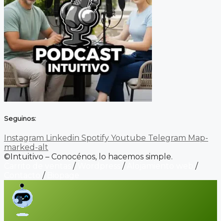
Seguinos:
Instagram
Linkedin
Spotify
Youtube
Telegram
Map-
marked-alt
©Intuitivo – Conocénos, lo hacemos simple.
Carrito de ventas
/
Wordpress
/
Alojamiento web
/
Contacto
/
Biopage