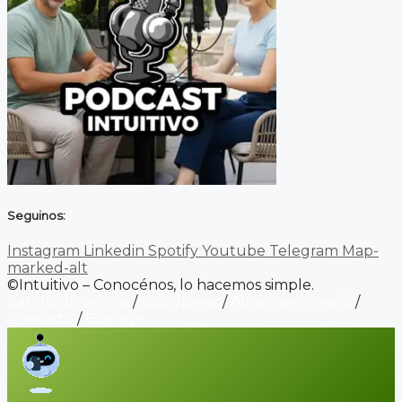
Seguinos:
Instagram
Linkedin
Spotify
Youtube
Telegram
Map-
marked-alt
©Intuitivo – Conocénos, lo hacemos simple.
Carrito de ventas
/
Wordpress
/
Alojamiento web
/
Contacto
/
Biopage