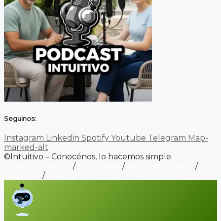
Seguinos:
Instagram
Linkedin
Spotify
Youtube
Telegram
Map-
marked-alt
©Intuitivo – Conocénos, lo hacemos simple.
Carrito de ventas
/
Wordpress
/
Alojamiento web
/
Contacto
/
Biopage