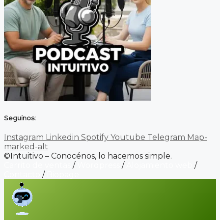
Seguinos:
Instagram
Linkedin
Spotify
Youtube
Telegram
Map-
marked-alt
©Intuitivo – Conocénos, lo hacemos simple.
Carrito de ventas
/
Wordpress
/
Alojamiento web
/
Contacto
/
Biopage