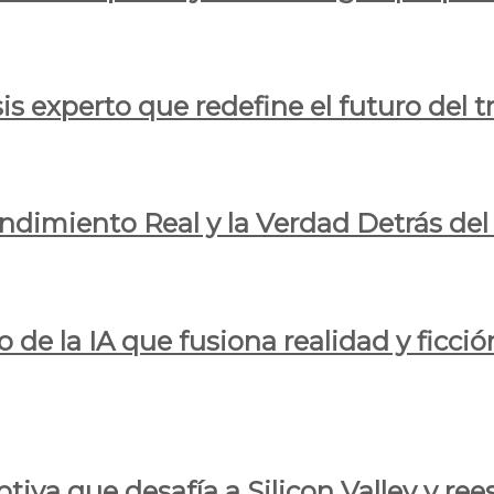
is experto que redefine el futuro del t
endimiento Real y la Verdad Detrás de
o de la IA que fusiona realidad y ficció
iva que desafía a Silicon Valley y reesc