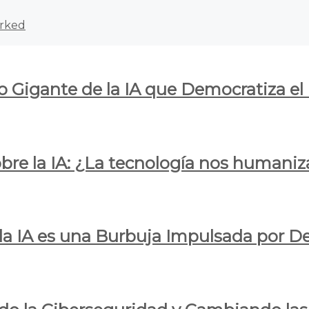
rked
o Gigante de la IA que Democratiza el
obre la IA: ¿La tecnología nos humani
e la IA es una Burbuja Impulsada por