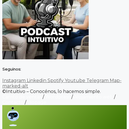
Seguinos:
Instagram
Linkedin
Spotify
Youtube
Telegram
Map-
marked-alt
©Intuitivo – Conocénos, lo hacemos simple.
Carrito de ventas
/
Wordpress
/
Alojamiento web
/
Contacto
/
Biopage