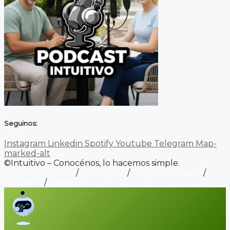
Seguinos:
Instagram
Linkedin
Spotify
Youtube
Telegram
Map-
marked-alt
©Intuitivo – Conocénos, lo hacemos simple.
Carrito de ventas
/
Wordpress
/
Alojamiento web
/
Contacto
/
Biopage