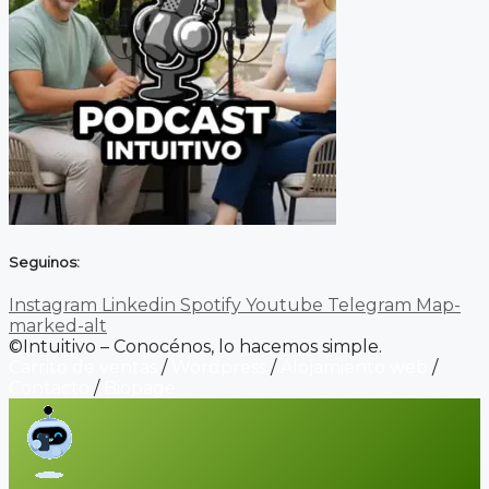
Seguinos:
Instagram
Linkedin
Spotify
Youtube
Telegram
Map-
marked-alt
©Intuitivo – Conocénos, lo hacemos simple.
Carrito de ventas
/
Wordpress
/
Alojamiento web
/
Contacto
/
Biopage